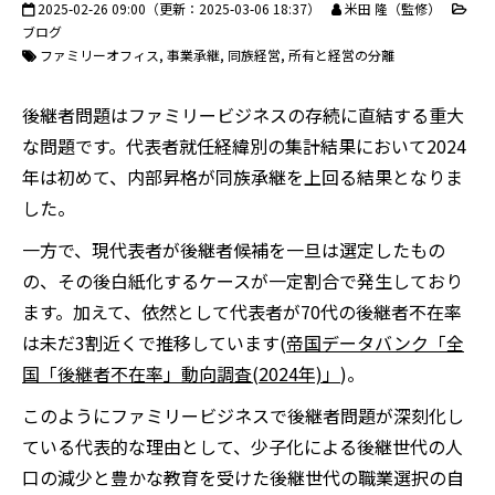
2025-02-26 09:00
（更新：
2025-03-06 18:37
）
米田 隆（監修）
ブログ
ファミリーオフィス
事業承継
同族経営
所有と経営の分離
後継者問題はファミリービジネスの存続に直結する重大
な問題です。代表者就任経緯別の集計結果において2024
年は初めて、内部昇格が同族承継を上回る結果となりま
した。
一方で、現代表者が後継者候補を一旦は選定したもの
の、その後白紙化するケースが一定割合で発生しており
ます。加えて、依然として代表者が70代の後継者不在率
は未だ3割近くで推移しています(
帝国データバンク「全
国「後継者不在率」動向調査(2024年)」
)。
このようにファミリービジネスで後継者問題が深刻化し
ている代表的な理由として、少子化による後継世代の人
口の減少と豊かな教育を受けた後継世代の職業選択の自