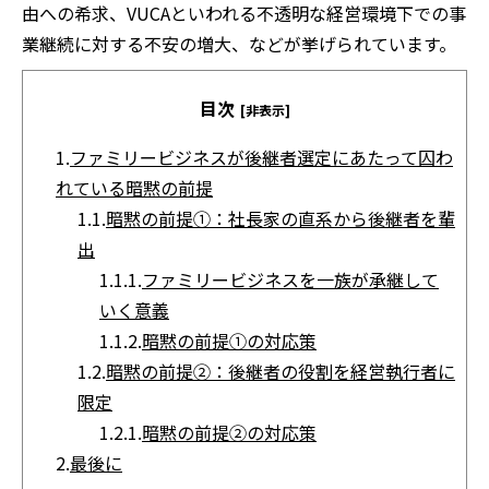
由への希求、VUCAといわれる不透明な経営環境下での事
業継続に対する不安の増大、などが挙げられています。
目次
[非表示]
1.
ファミリービジネスが後継者選定にあたって囚わ
れている暗黙の前提
1.1.
暗黙の前提①：社長家の直系から後継者を輩
出
1.1.1.
ファミリービジネスを一族が承継して
いく意義
1.1.2.
暗黙の前提①の対応策
1.2.
暗黙の前提②：後継者の役割を経営執行者に
限定
1.2.1.
暗黙の前提②の対応策
2.
最後に