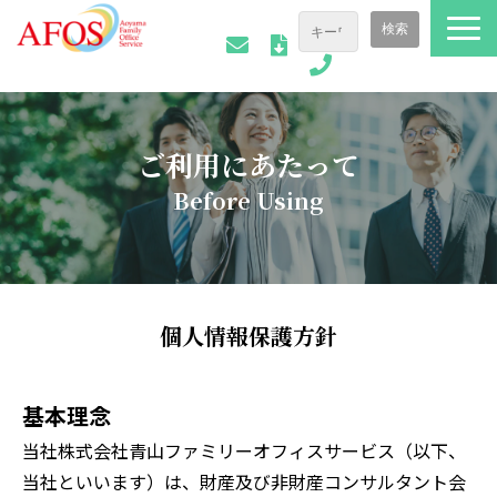
ファミリーオフィスについて
ご相談事例
ご
利用に
あたって
会社情報
B
e
fore Using
AFOSトピックス
お役立ち資料
個人情報保護方針
基本理念
当社株式会社青山ファミリーオフィスサービス（以下、
当社といいます）は、財産及び非財産コンサルタント会