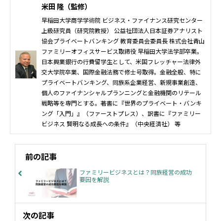
米田 隆（監修）
早稲田大学商学学術院 ビジネス・ファイナンス研究センター
上級研究員（研究院教授） 公益社団法人日本証券アナリスト
協会プライベートバンキング 教育委員会委員長 株式会社青山
ファミリーオフィスサービス取締役 早稲田大学法学部卒業。
日本興業銀行の行費留学生として、米国フレッチャー法律外
交大学院卒業、国際金融法務で修士号取得。金融全般、特に
プライベートバンキング、同族系企業経営、新規事業創造、
個人のファイナンシャルプランニングと金融機関のリテール
戦略等を専門とする。著書に『世界のプライベート・バンキ
ング「入門」』（ファーストプレス）、訳書に『ファミリー
ビジネス 賢明なる成長への条件』（中央経済社） 等
前の記事
ファミリービジネスとは？同族経営の成功
要因を解説
次の記事