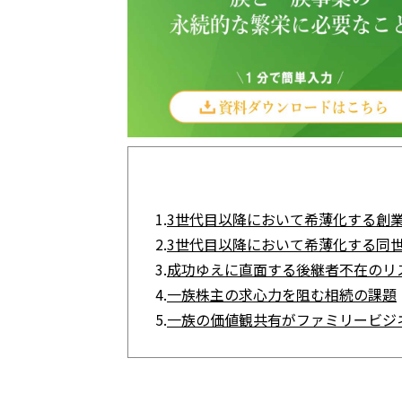
1.
3世代目以降において希薄化する創
2.
3世代目以降において希薄化する同
3.
成功ゆえに直面する後継者不在のリ
4.
一族株主の求心力を阻む相続の課題
5.
一族の価値観共有がファミリービジ