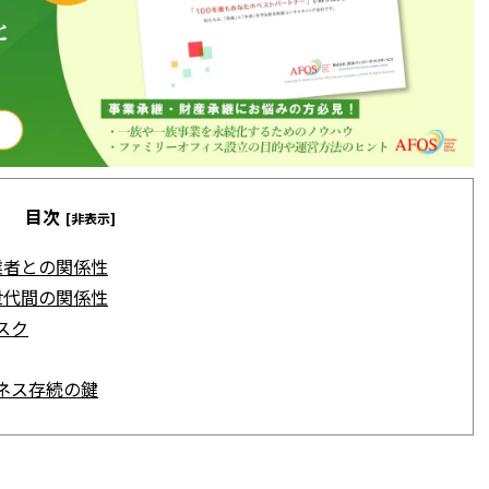
目次
[非表示]
業者との関係性
世代間の関係性
スク
ネス存続の鍵