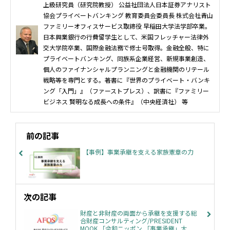
上級研究員（研究院教授） 公益社団法人日本証券アナリスト
協会プライベートバンキング 教育委員会委員長 株式会社青山
ファミリーオフィスサービス取締役 早稲田大学法学部卒業。
日本興業銀行の行費留学生として、米国フレッチャー法律外
交大学院卒業、国際金融法務で修士号取得。金融全般、特に
プライベートバンキング、同族系企業経営、新規事業創造、
個人のファイナンシャルプランニングと金融機関のリテール
戦略等を専門とする。著書に『世界のプライベート・バンキ
ング「入門」』（ファーストプレス）、訳書に『ファミリー
ビジネス 賢明なる成長への条件』（中央経済社） 等
前の記事
【事例】事業承継を支える家族憲章の力
次の記事
財産と非財産の両面から承継を支援する総
合財産コンサルティング/PRESIDENT
MOOK 「令和ニッポン 「事業承継」大